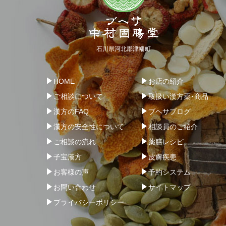
石川県河北郡津幡町
HOME
お店の紹介
ご相談について
取扱い漢方薬･商品
漢方のFAQ
ブヘサブログ
漢方の安全性について
相談員のご紹介
ご相談の流れ
薬膳レシピ
子宝漢方
皮膚疾患
お客様の声
予約システム
お問い合わせ
サイトマップ
プライバシーポリシー