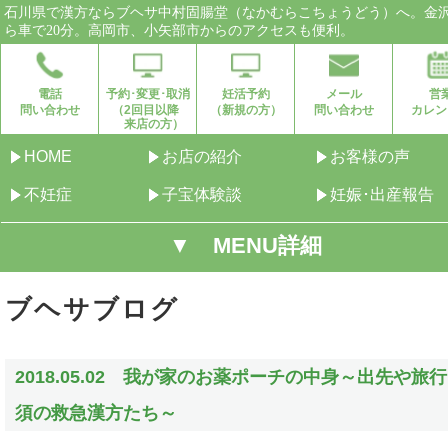
石川県で漢方ならブヘサ中村固腸堂（なかむらこちょうどう）へ。金
ら車で20分。高岡市、小矢部市からのアクセスも便利。
電話
予約･変更･取消
妊活予約
メール
営
問い合わせ
（2回目以降
（新規の方）
問い合わせ
カレン
来店の方）
HOME
お店の紹介
お客様の声
不妊症
子宝体験談
妊娠･出産報告
▼ MENU詳細
ブヘサブログ
2018.05.02 我が家のお薬ポーチの中身～出先や旅
須の救急漢方たち～