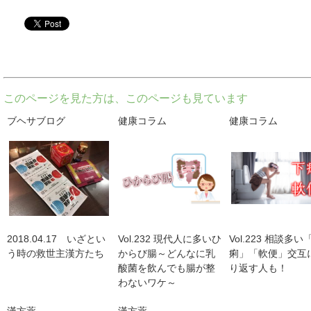
twitter
このページを見た方は、このページも見ています
ブヘサブログ
健康コラム
健康コラム
2018.04.17 いざとい
Vol.232 現代人に多いひ
Vol.223 相談多い
う時の救世主漢方たち
からび腸～どんなに乳
痢」「軟便」交互
酸菌を飲んでも腸が整
り返す人も！
わないワケ～