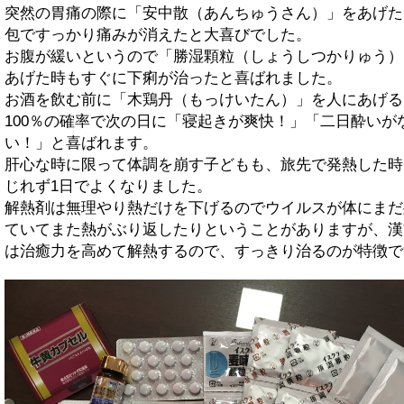
突然の胃痛の際に「安中散（あんちゅうさん）」をあげた
包ですっかり痛みが消えたと大喜びでした。
お腹が緩いというので「勝湿顆粒（しょうしつかりゅう）
あげた時もすぐに下痢が治ったと喜ばれました。
お酒を飲む前に「木鶏丹（もっけいたん）」を人にあげる
100％の確率で次の日に「寝起きが爽快！」「二日酔いが
い！」と喜ばれます。
肝心な時に限って体調を崩す子どもも、旅先で発熱した時
じれず1日でよくなりました。
解熱剤は無理やり熱だけを下げるのでウイルスが体にまだ
ていてまた熱がぶり返したりということがありますが、漢
は治癒力を高めて解熱するので、すっきり治るのが特徴で