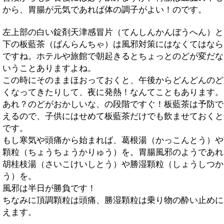
から、胃腸が元気であれば体の調子がよい！のです。
左上部の白い錠剤天津感冒片（てんしんかんぼうへん）と
下の板藍茶（ばんらんちゃ）は風邪対策にはなくてはなら
ですね。ホテルや旅館で朝起きるとちょっとのどが変だな
いうことありますよね。
この時にそのままほおっておくと、午後からどんどんのど
くなってきたりして、夜に発熱！なんてこともあります。
あれ？のどがおかしいな、の段階ですぐ！板藍茶は予防で
えるので、子供にはせめて板藍茶だけでも飲ませておくと
です。
もし寒気や頭痛から始まれば、葛根湯（かっこんとう）や
顆粒（ちょうちょうかりゅう）を。胃腸風邪のようであれ
胡桂枝湯（さいこけいしとう）や勝湿顆粒（しょうしつか
う）を。
風邪は半日が勝負です！
ちなみに頂調顆粒は頭痛、勝湿顆粒は乗り物の酔い止めに
えます。