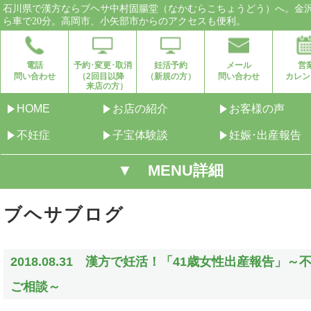
石川県で漢方ならブヘサ中村固腸堂（なかむらこちょうどう）へ。金
ら車で20分。高岡市、小矢部市からのアクセスも便利。
電話
予約･変更･取消
妊活予約
メール
営
問い合わせ
（2回目以降
（新規の方）
問い合わせ
カレン
来店の方）
HOME
お店の紹介
お客様の声
不妊症
子宝体験談
妊娠･出産報告
▼ MENU詳細
ブヘサブログ
2018.08.31 漢方で妊活！「41歳女性出産報告」～
ご相談～