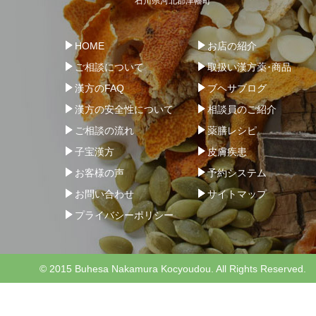
石川県河北郡津幡町
HOME
お店の紹介
ご相談について
取扱い漢方薬･商品
漢方のFAQ
ブヘサブログ
漢方の安全性について
相談員のご紹介
ご相談の流れ
薬膳レシピ
子宝漢方
皮膚疾患
お客様の声
予約システム
お問い合わせ
サイトマップ
プライバシーポリシー
© 2015 Buhesa Nakamura Kocyoudou. All Rights Reserved.