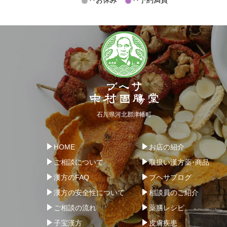
･･お休み
･･予約満員
石川県河北郡津幡町
HOME
お店の紹介
ご相談について
取扱い漢方薬･商品
漢方のFAQ
ブヘサブログ
漢方の安全性について
相談員のご紹介
ご相談の流れ
薬膳レシピ
子宝漢方
皮膚疾患