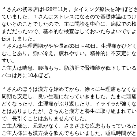
ｆさんの初来店はH28年11月。タイミング療法を3回ほど
ていました。ｆさんはストレスになるので基礎体温はつけ
ないとのことでしたので、主に問診を中心に。病院での検
まだだったので、基本的な検査はしておいたらよいですよ
伝えしました。
ｆさんは生理周期がやや長め33日～40日。生理痛がひど
むことあり。強い冷え。疲れやすい。精神的に不安定にな
すい。
ご主人は喘息、腰痛もち。脂肪肝で腎機能が低下している
バコは月に10本ほど。
ｆさんのほうは漢方を始めてから、徐々に生理痛もなくな
周期も安定し、良い生理になっていきました。たまに頭痛
どくなったり、生理痛がぶり返したり、イライラが強くな
とはありましたが、きちんと漢方と養生に取り組まれてい
で、長引くことはありませんでした。
ご主人様は、元気がなく、さまざまな疾患ももっているた
ご主人様にも漢方薬を飲んでもらいました。睡眠時間がと