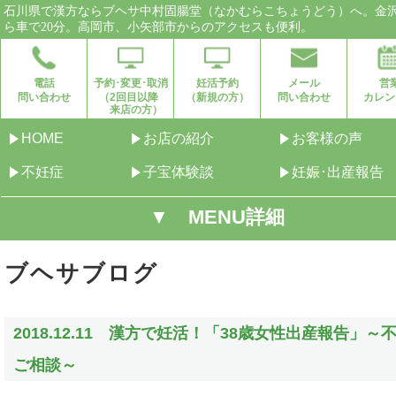
石川県で漢方ならブヘサ中村固腸堂（なかむらこちょうどう）へ。金
ら車で20分。高岡市、小矢部市からのアクセスも便利。
電話
予約･変更･取消
妊活予約
メール
営
問い合わせ
（2回目以降
（新規の方）
問い合わせ
カレン
来店の方）
HOME
お店の紹介
お客様の声
不妊症
子宝体験談
妊娠･出産報告
▼ MENU詳細
ブヘサブログ
2018.12.11 漢方で妊活！「38歳女性出産報告」～
ご相談～