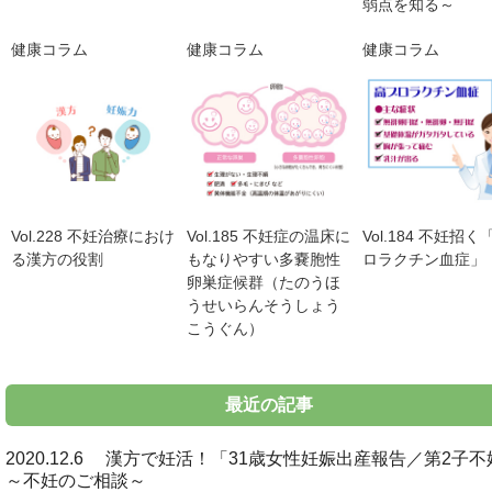
弱点を知る～
健康コラム
健康コラム
健康コラム
Vol.228 不妊治療におけ
Vol.185 不妊症の温床に
Vol.184 不妊招
る漢方の役割
もなりやすい多嚢胞性
ロラクチン血症」
卵巣症候群（たのうほ
うせいらんそうしょう
こうぐん）
最近の記事
2020.12.6 漢方で妊活！「31歳女性妊娠出産報告／第2子
～不妊のご相談～