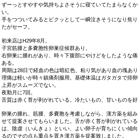
ずーっとすやすや気持ちよさそうに寝ていてたまらなくか
い。
手をつついてみるとビクッとして一瞬泣きそうになり焦り
たがセーフ。
初来店はH29年8月。
子宮筋腫と多嚢胞性卵巣症候群あり。
右卵巣に腫れがあり、時々下腹部にやけどをしたような痛
ある。
周期は28日で経血の色は暗紅色、粘り気があり血の塊あ
理痛は軽いが時々鎮痛剤服用。基礎体温はガタガタで排卵
上昇がスムーズでない。
夜勤月に7回。
舌質は赤く苔が剥がれている。冷たいもの、甘いものを好
卵巣の腫れ、筋腫、多嚢胞を考慮しながら、漢方薬を組み
せて提案させてもらいました。舌が赤く苔が剥がれている
は、陰虚（いんきょ）といい、よい卵子が育ちにくい傾向
るのでその点も重点を置き漢方薬を提案致しました。