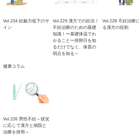
Vol.234 妊娠力低下のサ
Vol.229 漢方での妊活！
Vol.228 不妊治
イン
不妊治療のための基礎
る漢方の役割
知識！〜基礎体温でわ
かることー排卵日を知
るだけでなく、体質の
弱点を知る～
健康コラム
Vol.226 男性不妊～状況
に応じて漢方と病院と
治療を併用～