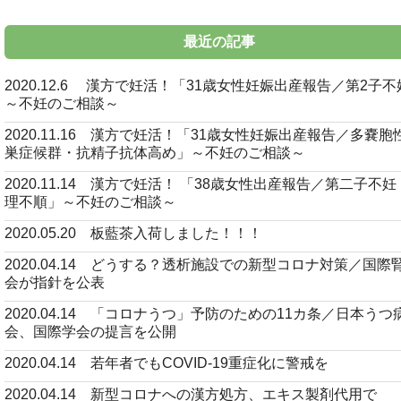
最近の記事
2020.12.6 漢方で妊活！「31歳女性妊娠出産報告／第2子
～不妊のご相談～
2020.11.16 漢方で妊活！「31歳女性妊娠出産報告／多嚢胞
巣症候群・抗精子抗体高め」～不妊のご相談～
2020.11.14 漢方で妊活！ 「38歳女性出産報告／第二子不
理不順」～不妊のご相談～
2020.05.20 板藍茶入荷しました！！！
2020.04.14 どうする？透析施設での新型コロナ対策／国際
会が指針を公表
2020.04.14 「コロナうつ」予防のための11カ条／日本うつ
会、国際学会の提言を公開
2020.04.14 若年者でもCOVID-19重症化に警戒を
2020.04.14 新型コロナへの漢方処方、エキス製剤代用で