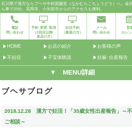
石川県で漢方ならブヘサ中村固腸堂（なかむらこちょうどう）へ。金
ら車で20分。高岡市、小矢部市からのアクセスも便利。
電話
予約･変更･取消
妊活予約
メール
営
問い合わせ
（2回目以降
（新規の方）
問い合わせ
カレン
来店の方）
HOME
お店の紹介
お客様の声
不妊症
子宝体験談
妊娠･出産報告
▼ MENU詳細
ブヘサブログ
2018.12.28 漢方で妊活！「35歳女性出産報告」～
ご相談～