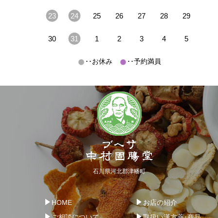
23
24
25
26
27
28
29
30
31
1
2
3
4
5
･･お休み
･･予約満員
石川県河北郡津幡町
HOME
お店の紹介
ご相談について
取扱い漢方薬･商品