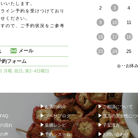
願いいたします。
2
3
4
ンライン予約を受けつけており
わせください。
9
10
11
ますので、ご予約状況をご参考
16
17
18
1
メール
23
24
25
予約フォーム
･･お
休日 月曜､祝日､第2･4日曜日
お店の紹介
ご相談について
FAQ
ブヘサブログ
漢方の安全性につ
の流れ
薬膳レシピ
子宝漢方
の声
予約システム
お問い合わせ