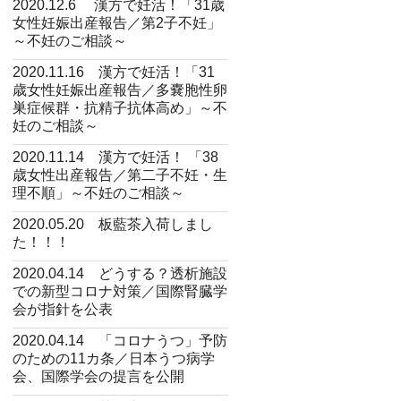
2020.12.6 漢方で妊活！「31歳
女性妊娠出産報告／第2子不妊」
～不妊のご相談～
2020.11.16 漢方で妊活！「31
歳女性妊娠出産報告／多嚢胞性卵
巣症候群・抗精子抗体高め」～不
妊のご相談～
2020.11.14 漢方で妊活！ 「38
歳女性出産報告／第二子不妊・生
理不順」～不妊のご相談～
2020.05.20 板藍茶入荷しまし
た！！！
2020.04.14 どうする？透析施設
での新型コロナ対策／国際腎臓学
会が指針を公表
2020.04.14 「コロナうつ」予防
のための11カ条／日本うつ病学
会、国際学会の提言を公開