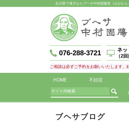
石川県で漢方ならブヘサ中村固腸堂（なかむら
ネッ
076-288-3721
（2
ご相談は必ずご予約をお願いいたします。
HOME
不妊症
ブヘサブログ