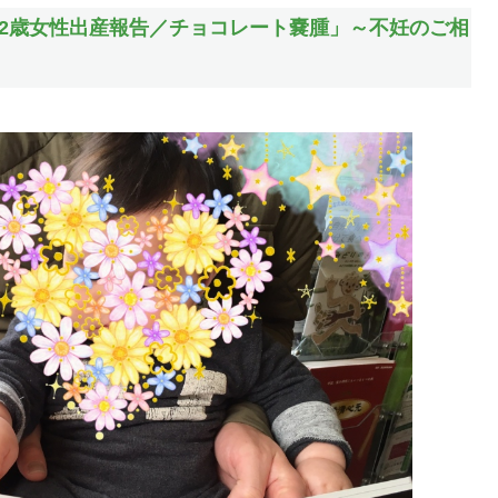
活！「32歳女性出産報告／チョコレート嚢腫」～不妊のご相