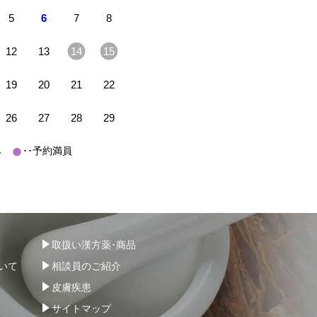
5
6
7
8
12
13
14
15
19
20
21
22
26
27
28
29
休み
･･予約満員
取扱い漢方薬･商品
いて
相談員のご紹介
皮膚疾患
サイトマップ