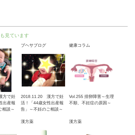
も見ています
ブヘサブログ
健康コラム
1 漢方で妊
2018.11.20 漢方で妊
Vol.255 排卵障害～生理
性出産報
活！「44歳女性出産報
不順、不妊症の原因～
ご相談～
告」～不妊のご相談～
漢方薬
漢方薬