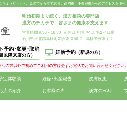
こちょうどう）へ。金沢市から車で20分。高岡市、小矢部市からのアクセスも便利
明治初期より続く、漢方相談の専門店
漢方のチカラで、皆さまの健康を支えます
営業時間
9:30～18:30
定休日
月曜､祝日､第2･4日曜
石川県河北郡津幡町加賀爪ヌ58-2 津幡警察署すぐ
ト予約･変更･取消
妊活予約
（新規の方）
回目以降来店の方）
妊活の方以外で初めてご利用の方は必ずお電話でお問い合わせください
子宝体験談
妊娠･出産報告
皮膚疾患
お店の紹介
お客様の声
漢方のFAQ
≡