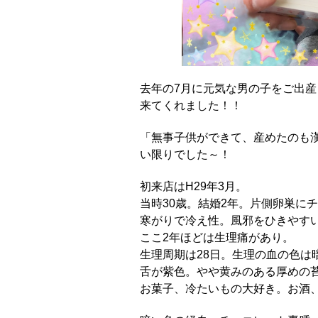
去年の7月に元気な男の子をご出産
来てくれました！！
「無事子供ができて、産めたのも
い限りでした～！
初来店はH29年3月。
当時30歳。結婚2年。片側卵巣に
寒がりで冷え性。風邪をひきやす
ここ2年ほどは生理痛があり。
生理周期は28日。生理の血の色は
舌が紫色。やや黄みのある厚めの
お菓子、冷たいもの大好き。お酒