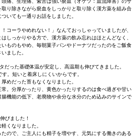
、頭痛、生理痛、紫舌は強い瘀血（オケツ：血流障害）のサ
を取り除きながら瘀血をしっかりと取り除く漢方薬を組み合
についても一通りお話をしました。
！！コーラやめれない！」なんておっしゃっていましたが、
とはしっかりやる方で、漢方薬の飲み忘れはほとんどなく、
たいものもやめ、毎朝菓子パンやドーナツだったのをご飯食
さいました。
ガタだった基礎体温が安定し、高温期も伸びてきました。
です。短いと着床しにくいからです。
く厚めだった苔もなくなりました。
正常。分厚かったり、黄色かったりするのは食べ過ぎや甘い
胃腸機能の低下、老廃物や余分な水分のため込みのサインで
に伸びました！
は軽くなりました。
ったので、ご主人にも精子を増やす、元気にする働きのある