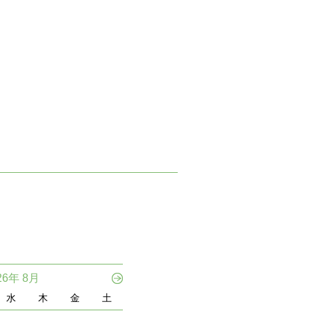
26年 8月
水
木
金
土