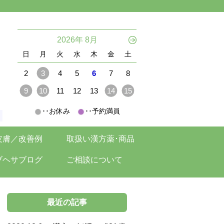
。
2026年 8月
日
月
火
水
木
金
土
2
3
4
5
6
7
8
9
10
11
12
13
14
15
･･お休み
･･予約満員
。
皮膚／改善例
取扱い漢方薬･商品
ブヘサブログ
ご相談について
最近の記事