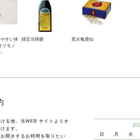
娠しやすい体
婦宝当帰膠
星火亀鹿仙
オリモノ
～
約
ける他、当WEB サイトよりオ
20
頂けます。
日
月
火
をお聞きするお時間を取りたい