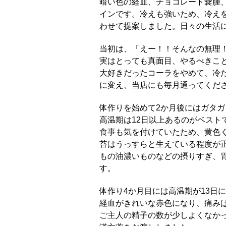
暗い色の経血、チョコレート嚢腫
インです。冷えも強いため、冷え
わせて提案しました。日々の生活
当初は、「えー！！そんなの無理
実はとっても真面目、やるべきこ
大好きだったコーラをやめて、冷
に変え、当店にも毎月通ってくだ
体作りを始めて2か月後にはガタ
高温期は12日以上あるのがベスト
食事も気を付けていたため、黄色
苔はうっすらと生えている程度が
もの油濃いものなどの摂りすぎ、
す。
体作り4か月目には高温期が13日
経血がきれいな赤色になり、痛み
ご主人の精子の数が少しよくなか