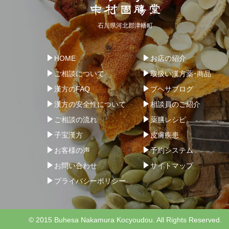
石川県河北郡津幡町
HOME
お店の紹介
ご相談について
取扱い漢方薬･商品
漢方のFAQ
ブヘサブログ
漢方の安全性について
相談員のご紹介
ご相談の流れ
薬膳レシピ
子宝漢方
皮膚疾患
お客様の声
予約システム
お問い合わせ
サイトマップ
プライバシーポリシー
© 2015 Buhesa Nakamura Kocyoudou. All Rights Reserved.