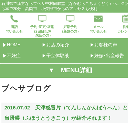
石川県で漢方ならブヘサ中村固腸堂（なかむらこちょうどう）へ。金
ら車で20分。高岡市、小矢部市からのアクセスも便利。
電話
予約･変更･取消
妊活予約
メール
営
問い合わせ
（2回目以降
（新規の方）
問い合わせ
カレン
来店の方）
HOME
お店の紹介
お客様の声
不妊症
子宝体験談
妊娠･出産報告
▼ MENU詳細
ブヘサブログ
2016.07.02 天津感冒片（てんしんかんぼうへん）
当帰膠（ふほうとうきこう）が紹介されます！